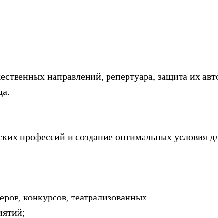
ожественных направлений, репертуара, защита их ав
да.
ских профессий и создание оптимальных условия дл
черов, конкурсов, театрализованных
иятий;