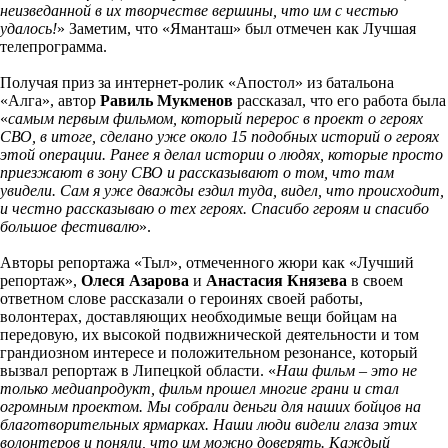
неизведанной в их творчестве вершины, что им с честью
удалось!
» Заметим, что «Яманташ» был отмечен как Лучшая
телепрограмма.
Получая приз за интернет-ролик «Апостол» из батальона
«Алга», автор
Равиль Мукменов
рассказал, что его работа была
«
самым первым фильмом, который перерос в проект о героях
СВО, в итоге, сделано уже около 15 подобных историй о героях
этой операции. Ранее я делал истории о людях, которые просто
приезжают в зону СВО и рассказывают о том, что там
увидели. Сам я уже дважды ездил туда, видел, что происходит,
и честно рассказываю о тех героях. Спасибо героям и спасибо
большое фестивалю
».
Авторы репортажа «Тыл», отмеченного жюри как «Лучший
репортаж»,
Олеся Азарова
и
Анастасия Князева
в своем
ответном слове рассказали о героинях своей работы,
волонтерах, доставляющих необходимые вещи бойцам на
передовую, их высокой подвижнической деятельности и том
грандиозном интересе и положительном резонансе, который
вызвал репортаж в Липецкой области. «
Наш фильм – это не
только медиапродукт, фильм прошел многие грани и стал
огромным проектом. Мы собрали деньги для наших бойцов на
благотворительных ярмарках. Наши люди видели глаза этих
волонтеров и поняли, что им можно доверять. Каждый