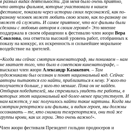
в разных видах деятельности. Для меня было очень приятно,
что авторы фильмов, которые участвовали в нашем
фестивале, показали через истории своих персонажей, как по-
разному человек может любить свою землю, как по-разному он
может ей служить. И самое приятное, что все фильмы были
сделаны с любовью авторов к своим героям
!» Это мнение
поддержала в своем обращении к фестивалю член жюри
Вера
Соколова
, она отметила высокий уровень работ, отобранных к
показу на конкурс, их искренность и сильнейшее моральное
воздействие на зрителей.
«
Когда мы сейчас смотрим кинематограф, мы понимаем – нам
не хватает того, что было в советском кинематографе
, –
высказал член жюри
Александр Казакевич
. –
Там
художниками был осознан и понят национальный код. Сейчас
авторы пытаются его найти, приблизиться к нему. У кого-то
получается больше, у кого-то меньше. Пока он не найден.
Отбирая победителей, мы стремились увидеть те работы, в
которых этот национальный код более-менее присутствует. И
нам кажется, у нас получилось найти такие картины. Когда мы
смотрим репортажи или фильмы, и видим героев, мы должны
осознавать – те, кто снимали телерепортажи, они той же
группы крови, как их герои. Это очень важно!
».
Член жюри фестиваля Президент гильдии продюсеров и